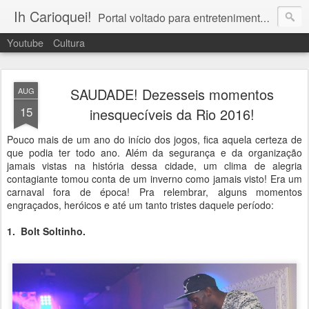
Ih Carioquei!
Portal voltado para entretenimento, lazer, cultura e arte no Rio de Janeiro!
Youtube
Cultura
SAUDADE! Dezesseis momentos
AUG
15
inesquecíveis da Rio 2016!
Pouco mais de um ano do início dos jogos, fica aquela certeza de
que podia ter todo ano. Além da segurança e da organização
jamais vistas na história dessa cidade, um clima de alegria
contagiante tomou conta de um inverno como jamais visto! Era um
carnaval fora de época! Pra relembrar, alguns momentos
engraçados, heróicos e até um tanto tristes daquele período:
1. Bolt Soltinho.